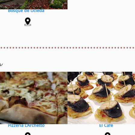
Bosque de Ucieda
s
Pizzeria L'Archetto
El Café