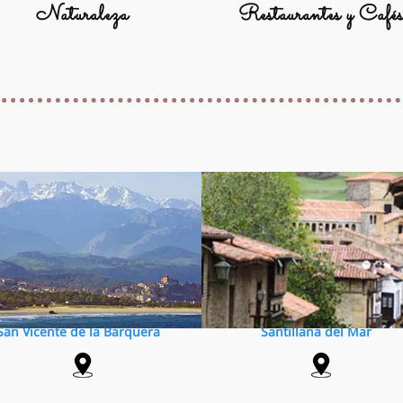
Naturaleza
Restaurantes y Café
San Vicente de la Barquera
Santillana del Mar